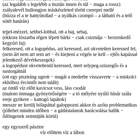
(az legalább s legelébb a tisztán innen és túl − maga a rossz)
zsályalevél hullongjon teáskészleted törött cserepei mellé
(húzza el a te hattyútollad − a nyálkás czompó – a látható és a telő
sötét határán)
tejjel-mézzel, sebbel-lobbal, ott a baj, sebaj,
(ekkora lószarba régen lépett bárki − csak csizmája − berzenkedő
kegyúri faj)
felkeresed, ott a logopédus, azt keressed, azt okvetetlen keressed fel,
(nem árt nem art sem art − és kiejteni a végén se kell – ejtős kapással
jelentkező dévérkeszegek)
a logopédust okvetetlenül keressed, mert selypeg-sziszegős és a
sustorgátnál
(ott egy pisztráng ugrott − magát a mederbe visszaverte − a miskolci
ekhóhoz ércöntőt nem talált)
az ömlő víz előtt kavicsot vess, láss csodát
(malom önmaga gyönyörűségére − a tó mélyére nyúló hínár szála
ereje gyökere – kattogó lapátok)
messze ne kerülj hólapáttal galoppozni akkor és azóta problematikus
(jóllehet minden időben − a gátlástalanok harácsolása hallik −
ődöngenek semmijük körül)
egy egyszerű pásztor
víz előttem víz a lábon