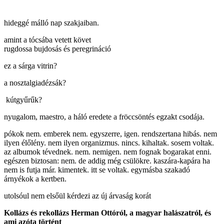
hideggé málló nap szakjaiban.
amint a tócsába vetett követ
rugdossa bujdosás és peregrináció
ez a sárga vitrin?
a nosztalgiadézsák?
kútgyűrűk?
nyugalom, maestro, a háló eredete a fröccsöntés egzakt csodája.
pókok nem. emberek nem. egyszerre, igen. rendszertana hibás. nem
ilyen élőlény. nem ilyen organizmus. nincs. kihaltak. sosem voltak.
az albumok tévednek. nem. nemigen. nem fognak bogarakat enni.
egészen biztosan: nem. de addig még csülökre. kaszára-kapára ha
nem is futja már. kimentek. itt se voltak. egymásba szakadó
árnyékok a kertben.
utolsóul nem elsőül kérdezi az új árvaság korát
Kollázs és rekollázs Herman Ottóról, a magyar halászatról, és
ami azóta történt