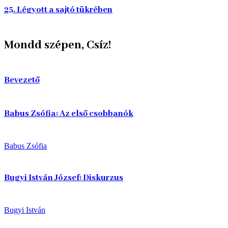
25. Légyott a sajtó tükrében
Mondd szépen, Csíz!
Bevezető
Babus Zsófia: Az első csobbanók
Babus Zsófia
Bugyi István József: Diskurzus
Bugyi István