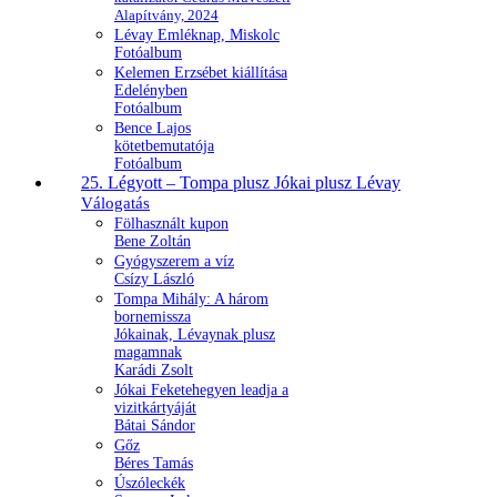
Alapítvány, 2024
Lévay Emléknap, Miskolc
Fotóalbum
Kelemen Erzsébet kiállítása
Edelényben
Fotóalbum
Bence Lajos
kötetbemutatója
Fotóalbum
25. Légyott – Tompa plusz Jókai plusz Lévay
Válogatás
Fölhasznált kupon
Bene Zoltán
Gyógyszerem a víz
Csízy László
Tompa Mihály: A három
bornemissza
Jókainak, Lévaynak plusz
magamnak
Karádi Zsolt
Jókai Feketehegyen leadja a
vizitkártyáját
Bátai Sándor
Gőz
Béres Tamás
Úszóleckék