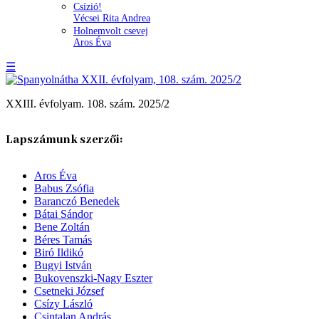
Csízió!
Vécsei Rita Andrea
Holnemvolt csevej
Aros Éva
☰
XXIII. évfolyam. 108. szám. 2025/2
Lapszámunk szerzői:
Aros Éva
Babus Zsófia
Baranczó Benedek
Bátai Sándor
Bene Zoltán
Béres Tamás
Biró Ildikó
Bugyi István
Bukovenszki-Nagy Eszter
Csetneki József
Csízy László
Csintalan András