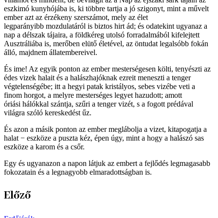
eszkimó kunyhójába is, ki többre tartja a jó szigonyt, mint a művelt
ember azt az érzékeny szerszámot, mely az élet
legparányibb mozdulatáról is biztos hirt ád; és odatekint ugyanaz a
nap a délszak tájaira, a földkéreg utolsó forradalmából kifelejtett
Ausztráliába is, merőben elütő életével, az öntudat legalsóbb fokán
álló, majdnem állatembereivel.
És ime! Az egyik ponton az ember mesterségesen költi, tenyészti az
édes vizek halait és a halászhajóknak ezreit meneszti a tenger
végtelenségébe; itt a hegyi patak kristályos, sebes vizébe veti a
finom horgot, a melyre mesterséges legyet hazudott; amott
óriási hálókkal szántja, szűri a tenger vizét, s a fogott prédával
világra szóló kereskedést űz.
És azon a másik ponton az ember meglábolja a vizet, kitapogatja a
halat − eszköze a puszta kéz, épen úgy, mint a hogy a halászó sas
eszköze a karom és a csőr.
Egy és ugyanazon a napon látjuk az embert a fejlődés legmagasabb
fokozatain és a legnagyobb elmaradottságban is.
Előző