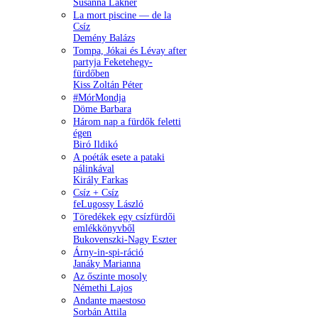
Susanna Lakner
La mort piscine — de la
Csíz
Demény Balázs
Tompa, Jókai és Lévay after
partyja Feketehegy-
fürdőben
Kiss Zoltán Péter
#MórMondja
Döme Barbara
Három nap a fürdők feletti
égen
Biró Ildikó
A poéták esete a pataki
pálinkával
Király Farkas
Csíz + Csíz
feLugossy László
Töredékek egy csízfürdői
emlékkönyvből
Bukovenszki-Nagy Eszter
Árny-in-spi-ráció
Janáky Marianna
Az őszinte mosoly
Némethi Lajos
Andante maestoso
Sorbán Attila