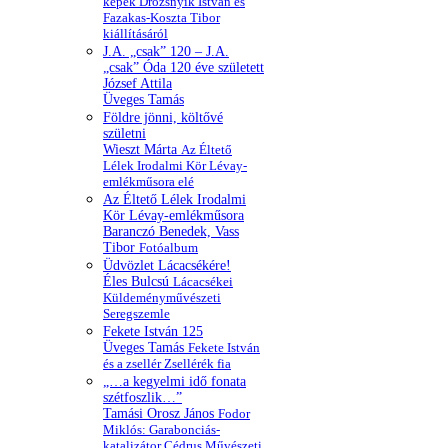
képek Drozsnyik István és
Fazakas-Koszta Tibor
kiállításáról
J.A. „csak” 120 – J.A.
„csak” Óda 120 éve született
József Attila
Üveges Tamás
Földre jönni, költővé
születni
Wieszt Márta
Az Éltető
Lélek Irodalmi Kör Lévay-
emlékműsora elé
Az Éltető Lélek Irodalmi
Kör Lévay-emlékműsora
Baranczó Benedek, Vass
Tibor
Fotóalbum
Üdvözlet Lácacsékére!
Éles Bulcsú
Lácacsékei
Küldeményművészeti
Seregszemle
Fekete István 125
Üveges Tamás
Fekete István
és a zsellér Zsellérék fia
„…a kegyelmi idő fonata
szétfoszlik…”
Tamási Orosz János
Fodor
Miklós: Garabonciás-
katalizátor Cédrus Művészeti