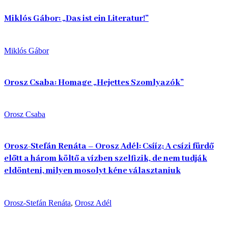
Miklós Gábor: „Das ist ein Literatur!”
Miklós Gábor
Orosz Csaba: Homage „Hejettes Szomlyazók”
Orosz Csaba
Orosz-Stefán Renáta – Orosz Adél: Csííz; A csízi fürdő
előtt a három költő a vízben szelfizik, de nem tudják
eldönteni, milyen mosolyt kéne választaniuk
Orosz-Stefán Renáta
,
Orosz Adél