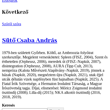
Erdőjárók
Következő
Szóról szóra
Sütő Csaba András
1979-ben született Győrben. Költő, az Ambroozia folyóirat
szerkesztője. Megjelent verseskötetei: Spleen (FISZ, 2004), Szent és
érthetetlen (Orpheusz, 2006), meredek út (FISZ‒Napkút, 2007),
disintegration (Orpheusz, 2008), AURA (Tipp Cult, 2013),
nempróza (Kalota Művészeti Alapítvány‒Napkút, 2019), jönnek a
házak (Napkút, 2020), megnéztem újra (Napkút, 2021), utak éjjel
utcák délután vizek napfényben füst hajnalban (Napkút, 2025). A
Fiatal Írók Szövetsége, a Hermaion Irodalmi Társaság, a Magyar
Írószövetség tagja. Díjai, elismerései: Móricz Zsigmond irodalmi
ösztöndíj (2008); Lilla-díj (2015); NKA alkotói ösztöndíj (2016,
2018, 2019).
Keresés