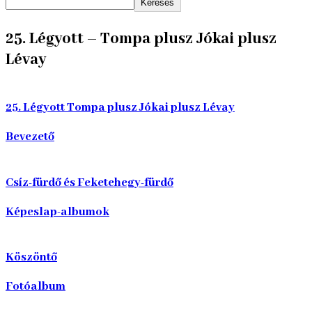
Keresés
25. Légyott – Tompa plusz Jókai plusz
Lévay
25. Légyott Tompa plusz Jókai plusz Lévay
Bevezető
Csíz-fürdő és Feketehegy-fürdő
Képeslap-albumok
Köszöntő
Fotóalbum