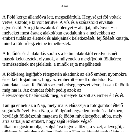
***
A Föld kérge állandóvá lett, megszilárdult. Hegységei föl voltak
vetve, sikföldje ki volt terülve. A víz és a szárazföld elváltak
egymástól. A régi korszakok élőlényei − állatjai, növényei − a
melyeket most ásatag alakokban csodálunk s a melyekben az
emberi tudás az életnek és alakjainak keletkezését, fejlődését kutatja,
mind a föld rétegzeteibe temetkeztek.
A fejlődés és átalakulás során s a letünt alakoktól eredve ismét
mások keletkeztek, olyanok, a milyenek a megifjodott földkéreg
természetének megfeleltek, a minők rajta megélhettek.
A földkéreg legifjabb rétegzetén akadunk az első emberi nyomokra
és el kell fogadnunk, hogy az ember itt ébredt öntudatra. Ez
öntudata lassan fejlődött s az emberiség egészét véve, lassan fejlődik
még ma is. Az öntudat fokát pedig azok az
életviszonyok határozzák meg, a melyek között az ember élt és él.
Tanuja ennek az a Nap, mely ma is elárasztja a földgömböt éltető
sugárözönével. Ez a Nap, a földgömb egyetlen fordulása közben,
bevilágít földrészünk magasra fejlődött míveltségébe, abba, mely
arra sarkalja az embert, hogy saját létének végső
titkait megostromolja, szolgájává tegye a tüzet, a vizet, a levegőt, a
villámot és mindent; de bevilágít az a Nap az éjszaki sark tájain az