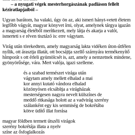
– a nyugati végek mesterhorgászának padláson fellelt
kéziratlapjaiból –
Ugyan barátom, ha valaki, úgy ön az, aki ismeri hányt-vetett életem
legfőbb vágyát, magyar könyvet írni, olyat, amelynek tárgya igazán
a magyarság életéből merítkezett, mely látja és akarja a valót,
ismerteti s e réven tisztázó is: erre vágytam.
Virág után törekedtem, amely magyarság lakta vidéken úton-útfélen
nyílik, ott árasztja illatát, ott bocsájtja szellő szárnyára termékenyítő
hímporát s ott érleli gyümölcsét is, azt, amely a nemzetnek mindene,
gyönyörűsége, vára. Mert valója, igazi szelleme.
és a szabad természet virága után
vágytam amely mellett elhalad a mai
kor annyi kutató vándora elhalad
közönyösen elcsábítja a virágházak
mesterségesen nagyra nevelt külszínes de
meddő ritkasága holott az a vadvirág szerény
szálanként egy kis semmiség de bokrétába
kötve üdítő illat forrása
magyar földben termett útszéli virágok
szerény bokrétája illata a nyelv
színe az ősfoglalkozás