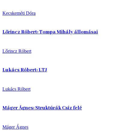
Kecskeméti Dóra
Lőrincz Róbert: Tompa Mihály állomásai
Lőrincz Róbert
Lukács Róbert: LTJ
Lukács Róbert
Máger Ágnes: Struktúrák Csíz felé
Máger Ágnes