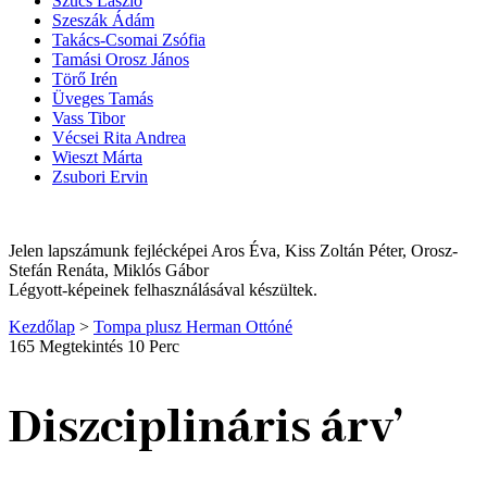
Szűcs László
Szeszák Ádám
Takács-Csomai Zsófia
Tamási Orosz János
Törő Irén
Üveges Tamás
Vass Tibor
Vécsei Rita Andrea
Wieszt Márta
Zsubori Ervin
Jelen lapszámunk fejlécképei Aros Éva, Kiss Zoltán Péter, Orosz-
Stefán Renáta, Miklós Gábor
Légyott-képeinek felhasználásával készültek.
Kezdőlap
>
Tompa plusz Herman Ottóné
165 Megtekintés
10 Perc
Diszciplináris árv’