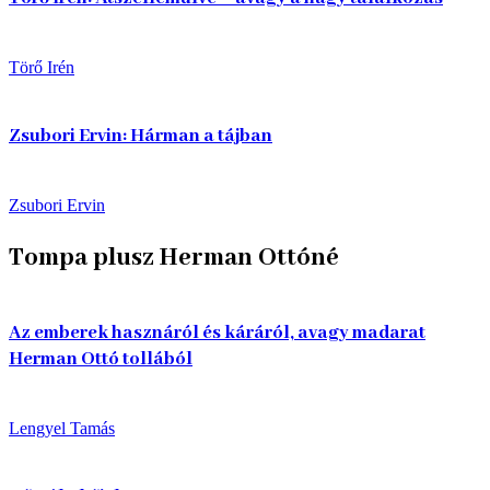
Törő Irén
Zsubori Ervin: Hárman a tájban
Zsubori Ervin
Tompa plusz Herman Ottóné
Az emberek hasznáról és káráról, avagy madarat
Herman Ottó tollából
Lengyel Tamás