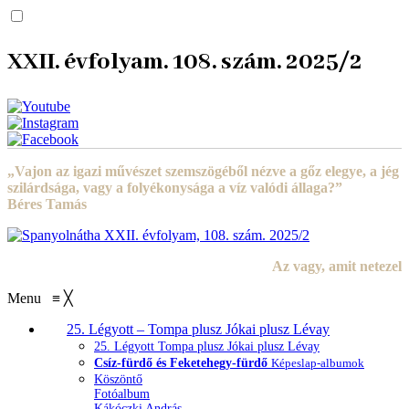
XXII. évfolyam. 108. szám. 2025/2
„Vajon az igazi művészet szemszögéből nézve a gőz elegye, a jég
szilárdsága, vagy a folyékonysága a víz valódi állaga?”
Béres Tamás
Az vagy, amit netezel
Menu
≡
╳
25. Légyott – Tompa plusz Jókai plusz Lévay
25. Légyott Tompa plusz Jókai plusz Lévay
Csíz-fürdő és Feketehegy-fürdő
Képeslap-albumok
Köszöntő
Fotóalbum
Kákóczki András