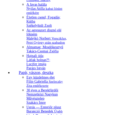
A Javas halála
Nyilas Atilla
kabai lóránt
emlékére
Életlen csend; Fogadás;
Kútba
Székelyhidi Zsolt
Az agresszort disznó elé
lökném
Malejkó Norbert
Versciklus,
Petri György után szabadon
Almamag; Mosdókesztyű
Takács-Csomai Zsófia
Hajnali óda;
Látlak holnap?!;
Lucifer imája
Parázs István
Papír, vászon, deszka
Egy küzdelmes élet
Filip Gabriella
Szeleczky
Zita emlékezete
30 éves a Berekfürdői
Nemzetközi Nagykun
Művésztelep
Szakács Imre
Ugrás — Enteriőr plusz
Baranczó Benedek
Újabb