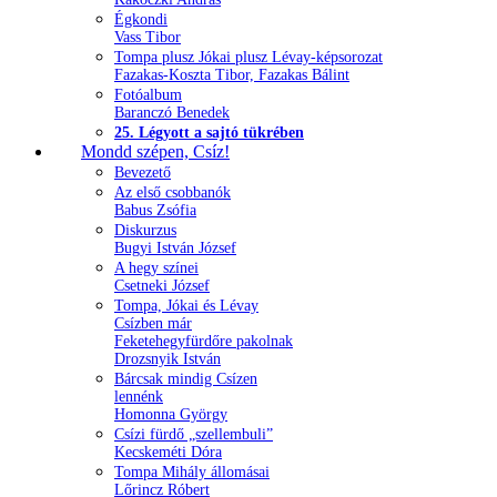
Égkondi
Vass Tibor
Tompa plusz Jókai plusz Lévay-képsorozat
Fazakas-Koszta Tibor, Fazakas Bálint
Fotóalbum
Baranczó Benedek
25. Légyott a sajtó tükrében
Mondd szépen, Csíz!
Bevezető
Az első csobbanók
Babus Zsófia
Diskurzus
Bugyi István József
A hegy színei
Csetneki József
Tompa, Jókai és Lévay
Csízben már
Feketehegyfürdőre pakolnak
Drozsnyik István
Bárcsak mindig Csízen
lennénk
Homonna György
Csízi fürdő „szellembuli”
Kecskeméti Dóra
Tompa Mihály állomásai
Lőrincz Róbert