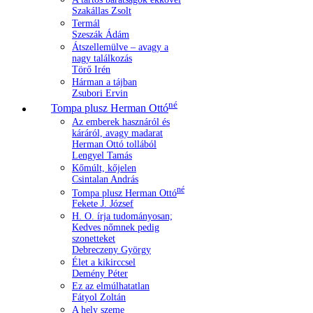
Szakállas Zsolt
Termál
Szeszák Ádám
Átszellemülve – avagy a
nagy találkozás
Törő Irén
Hárman a tájban
Zsubori Ervin
né
Tompa plusz Herman Ottó
Az emberek hasznáról és
káráról, avagy madarat
Herman Ottó tollából
Lengyel Tamás
Kőmúlt, kőjelen
Csintalan András
né
Tompa plusz Herman Ottó
Fekete J. József
H. O. írja tudományosan;
Kedves nőmnek pedig
szonetteket
Debreczeny György
Élet a kikirccsel
Demény Péter
Ez az elmúlhatatlan
Fátyol Zoltán
A hely szeme