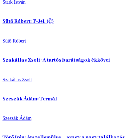
Stark István
Sütő Róbert: T+J+L (Č)
Sütő Róbert
Szakállas Zsolt: A tartós barátságok ékkövei
Szakállas Zsolt
Szeszák Ádám: Termál
Szeszák Ádám
Törő Irén: Átszellemülve – avagy a nagy találkozás