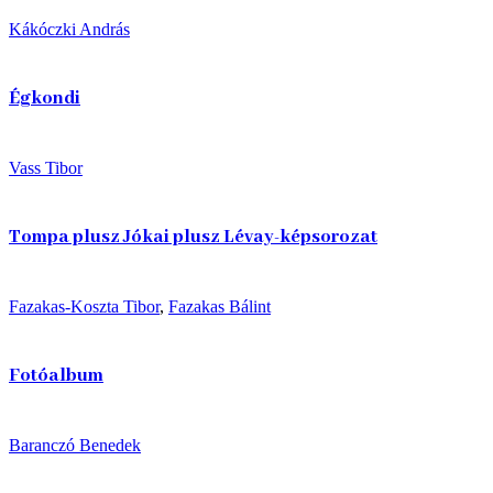
Kákóczki András
Égkondi
Vass Tibor
Tompa plusz Jókai plusz Lévay-képsorozat
Fazakas-Koszta Tibor
,
Fazakas Bálint
Fotóalbum
Baranczó Benedek