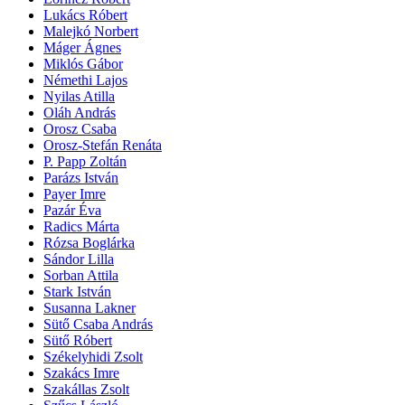
Lukács Róbert
Malejkó Norbert
Máger Ágnes
Miklós Gábor
Némethi Lajos
Nyilas Atilla
Oláh András
Orosz Csaba
Orosz-Stefán Renáta
P. Papp Zoltán
Parázs István
Payer Imre
Pazár Éva
Radics Márta
Rózsa Boglárka
Sándor Lilla
Sorban Attila
Stark István
Susanna Lakner
Sütő Csaba András
Sütő Róbert
Székelyhidi Zsolt
Szakács Imre
Szakállas Zsolt