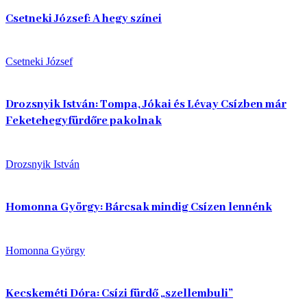
Csetneki József: A hegy színei
Csetneki József
Drozsnyik István: Tompa, Jókai és Lévay Csízben már
Feketehegyfürdőre pakolnak
Drozsnyik István
Homonna György: Bárcsak mindig Csízen lennénk
Homonna György
Kecskeméti Dóra: Csízi fürdő „szellembuli”