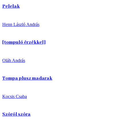
Pelelak
Henn László András
[tompuló érzékkel]
Oláh András
Tompa plusz madarak
Kocsis Csaba
Szóról szóra