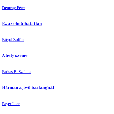
Demény Péter
Ez az elmúlhatatlan
Fátyol Zoltán
A hely szeme
Farkas B. Szabina
Hárman a jövő-barlangnál
Payer Imre