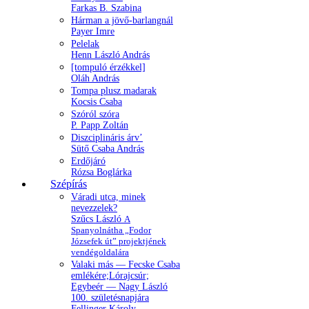
Farkas B. Szabina
Hárman a jövő-barlangnál
Payer Imre
Pelelak
Henn László András
[tompuló érzékkel]
Oláh András
Tompa plusz madarak
Kocsis Csaba
Szóról szóra
P. Papp Zoltán
Diszciplináris árv’
Sütő Csaba András
Erdőjáró
Rózsa Boglárka
Szépírás
Váradi utca, minek
nevezzelek?
Szűcs László
A
Spanyolnátha „Fodor
Józsefek út” projektjének
vendégoldalára
Valaki más — Fecske Csaba
emlékére;Lórajcsúr;
Egybeér — Nagy László
100. születésnapjára
Fellinger Károly