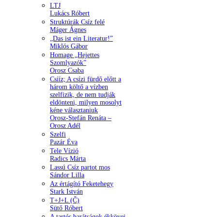
LTJ
Lukács Róbert
Struktúrák Csíz felé
Máger Ágnes
„Das ist ein Literatur!”
Miklós Gábor
Homage „Hejettes
Szomlyazók”
Orosz Csaba
Csííz; A csízi fürdő előtt a
három költő a vízben
szelfizik, de nem tudják
eldönteni, milyen mosolyt
kéne választaniuk
Orosz-Stefán Renáta –
Orosz Adél
Szelfi
Pazár Éva
Tele Vízió
Radics Márta
Lassú Csíz partot mos
Sándor Lilla
Az értágító Feketehegy
Stark István
T+J+L (Č)
Sütő Róbert
A tartós barátságok ékkövei