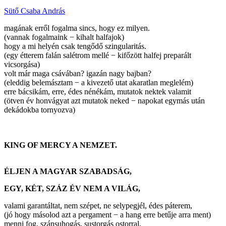
Sütő Csaba András
magának erről fogalma sincs, hogy ez milyen.
(vannak fogalmaink − kihalt halfajok)
hogy a mi helyén csak tengődő szingularitás.
(egy étterem falán salétrom mellé − kifőzött halfej preparált
vicsorgása)
volt már maga csávában? igazán nagy bajban?
(eleddig belemásztam − a kivezető utat akaratlan meglelém)
erre bácsikám, erre, édes nénékám, mutatok nektek valamit
(ötven év honvágyat azt mutatok neked − napokat egymás után
dekádokba tornyozva)
KING OF MERCY A NEMZET.
ÉLJEN A MAGYAR SZABADSÁG,
EGY, KÉT, SZÁZ ÉV NEM A VILÁG,
valami garantáltat, nem szépet, ne selypegjél, édes páterem,
(jó hogy másolod azt a pergament − a hang erre betűje arra ment)
menni fog, szánsuhogás, sustorgás ostorral,