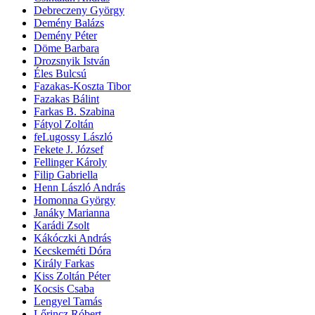
Debreczeny György
Demény Balázs
Demény Péter
Döme Barbara
Drozsnyik István
Éles Bulcsú
Fazakas-Koszta Tibor
Fazakas Bálint
Farkas B. Szabina
Fátyol Zoltán
feLugossy László
Fekete J. József
Fellinger Károly
Filip Gabriella
Henn László András
Homonna György
Janáky Marianna
Karádi Zsolt
Kákóczki András
Kecskeméti Dóra
Király Farkas
Kiss Zoltán Péter
Kocsis Csaba
Lengyel Tamás
Lőrincz Róbert