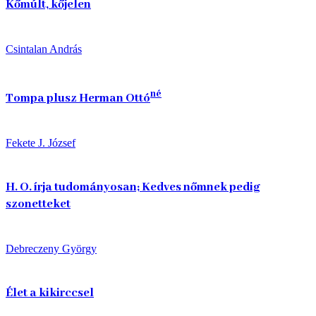
Kőmúlt, kőjelen
Csintalan András
né
Tompa plusz Herman Ottó
Fekete J. József
H. O. írja tudományosan; Kedves nőmnek pedig
szonetteket
Debreczeny György
Élet a kikirccsel